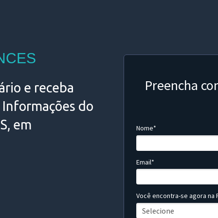
NCES
Preencha co
ário e receba
e Informações do
S, em
Nome*
Email*
Você encontra-se agora na F