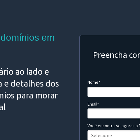
ndomínios em
Preencha co
rio ao lado e
a e detalhes dos
Nome*
ios para morar
Email*
al
Você encontra-se agora na F